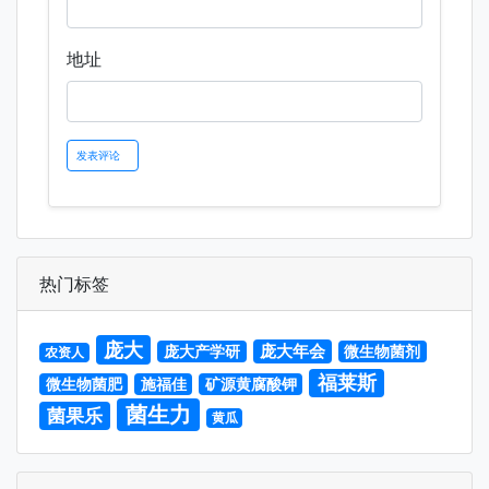
地址
热门标签
庞大
庞大年会
庞大产学研
微生物菌剂
农资人
福莱斯
微生物菌肥
施福佳
矿源黄腐酸钾
菌生力
菌果乐
黄瓜