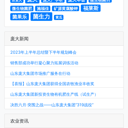
农资人
福莱斯
微生物菌肥
施福佳
矿源黄腐酸钾
菌生力
菌果乐
黄瓜
庞大新闻
2023年上半年总结暨下半年规划峰会
销售部成功举行凝心聚力拓展训练活动
山东庞大集团市场推广服务在行动
【喜报】山东庞大集团获得全国农牧渔业丰收奖
山东庞大集团新投资生物有机肥生产线（试生产）
决胜六月·突围之战——山东庞大集团“319战役”
农业资讯