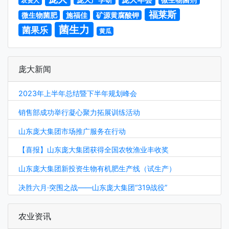
农资人
福莱斯
微生物菌肥
施福佳
矿源黄腐酸钾
菌生力
菌果乐
黄瓜
庞大新闻
2023年上半年总结暨下半年规划峰会
销售部成功举行凝心聚力拓展训练活动
山东庞大集团市场推广服务在行动
【喜报】山东庞大集团获得全国农牧渔业丰收奖
山东庞大集团新投资生物有机肥生产线（试生产）
决胜六月·突围之战——山东庞大集团“319战役”
农业资讯