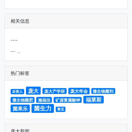
相关信息
....
...
热门标签
庞大
庞大年会
庞大产学研
微生物菌剂
农资人
福莱斯
微生物菌肥
施福佳
矿源黄腐酸钾
菌生力
菌果乐
黄瓜
庞大新闻