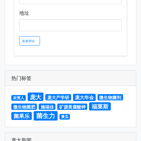
地址
热门标签
庞大
庞大年会
庞大产学研
微生物菌剂
农资人
福莱斯
微生物菌肥
施福佳
矿源黄腐酸钾
菌生力
菌果乐
黄瓜
庞大新闻