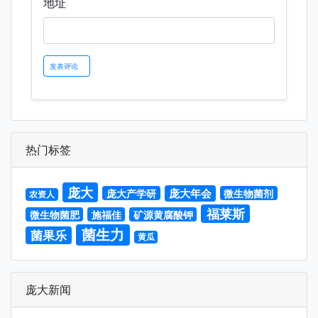
地址
热门标签
庞大
庞大年会
庞大产学研
微生物菌剂
农资人
福莱斯
微生物菌肥
施福佳
矿源黄腐酸钾
菌生力
菌果乐
黄瓜
庞大新闻